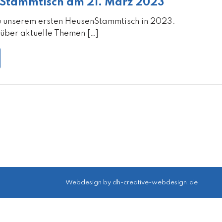
Stammtisch am 21. März 2023
u unserem ersten HeusenStammtisch in 2023.
s über aktuelle Themen […]
Webdesign by
dh-creative-webdesign.de