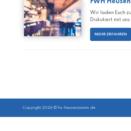
FWH Heusen
Wir laden Euch z
Diskutiert mit un
MEHR ERFAHREN
Copyright 2026 © fw-heusenstamm.de